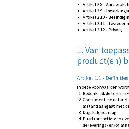
Artikel 2.8 - Aansprakel
Artikel 2.9 - Inwerkings
Artikel 2.10 - Beëindigi
Artikel 2.11 - Tevreden
Artikel 2.12 - Privacy
1. Van toepass
product(en) bi
Artikel 1.1 - Definities
In deze voorwaarden wordt
Bedenktijd: de termijn
Consument: de natuurlij
afstand aangaat met d
Dag: kalenderdag;
Duurtransactie: een ov
de leverings- en/of afna