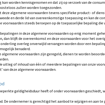
g kan worden kennisgenomen en dat zij op verzoek van de consum
 kosteloos zullen worden toegezonden.
st deze algemene voorwaarden tevens specifieke product- of die
 tweede en derde lid van overeenkomstige toepassing en kan de co
e voorwaarden steeds beroepen op de toepasselijke bepaling die
 bepalingen in deze algemene voorwaarden op enig moment geheel
en, dan blijft de overeenkomst en deze voorwaarden voor het overig
 onderling overleg onverwijld vervangen worden door een bepaling
 mogelijk benaderd.
eze algemene voorwaarden zijn geregeld, dienen te worden beoordee
rden.
de uitleg of inhoud van één of meerdere bepalingen van onze voor
st’ van deze algemene voorwaarden.
bod
eperkte geldigheidsduur heeft of onder voorwaarden geschiedt, wo
end. De ondernemer is gerechtigd het aanbod te wijzigen en aan te 