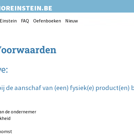
IOREINSTEIN.BE
Einstein
FAQ
Oefenboeken
Nieuw
Voorwaarden
e:
ij de aanschaf van (een) fysiek(e) product(en) b
t van de ondernemer
jkheid
nkomst