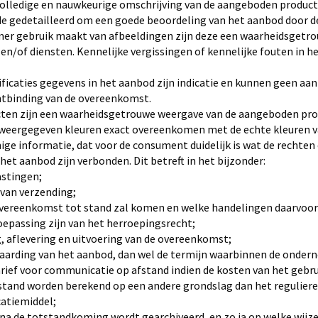
olledige en nauwkeurige omschrijving van de aangeboden product
nde gedetailleerd om een goede beoordeling van het aanbod door 
er gebruik maakt van afbeeldingen zijn deze een waarheidsgetr
n/of diensten. Kennelijke vergissingen of kennelijke fouten in h
ificaties gegevens in het aanbod zijn indicatie en kunnen geen aanl
ntbinding van de overeenkomst.
ucten zijn een waarheidsgetrouwe weergave van de aangeboden pr
 weergegeven kleuren exact overeenkomen met de echte kleuren v
ge informatie, dat voor de consument duidelijk is wat de rechten e
het aanbod zijn verbonden. Dit betreft in het bijzonder:
lastingen;
 van verzending;
overeenkomst tot stand zal komen en welke handelingen daarvoor 
toepassing zijn van het herroepingsrecht;
g, aflevering en uitvoering van de overeenkomst;
aarding van het aanbod, dan wel de termijn waarbinnen de ondern
rief voor communicatie op afstand indien de kosten van het gebru
tand worden berekend op een andere grondslag dan het reguliere 
atiemiddel;
na de totstandkoming wordt gearchiveerd, en zo ja op welke wijz