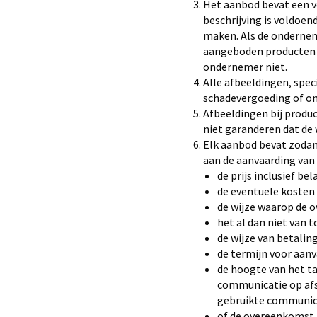
Het aanbod bevat een v
beschrijving is voldoe
maken. Als de ondernem
aangeboden producten e
ondernemer niet.
Alle afbeeldingen, spec
schadevergoeding of o
Afbeeldingen bij prod
niet garanderen dat de
Elk aanbod bevat zodani
aan de aanvaarding van 
de prijs inclusief be
de eventuele kosten
de wijze waarop de 
het al dan niet van 
de wijze van betalin
de termijn voor aanv
de hoogte van het ta
communicatie op afs
gebruikte communic
of de overeenkomst 