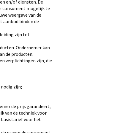
en en/of diensten. De
de consument mogelijk te
ouwe weergave van de
et aanbod binden de
eiding zijn tot
oducten. Ondernemer kan
an de producten.
n verplichtingen zijn, die
nodig zijn;
emer de prijs garandeert;
ik van de techniek voor
basistarief voor het
e deze voor de consument