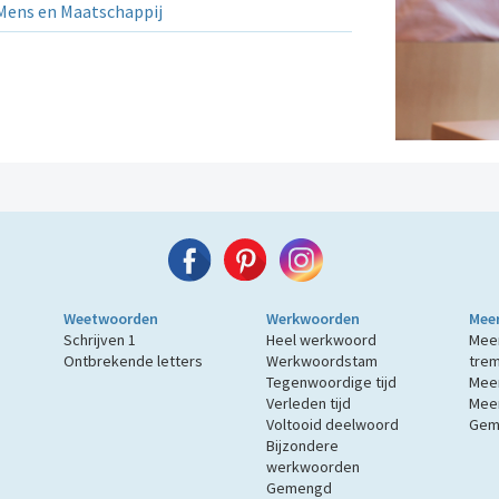
ens en Maatschappij
Weetwoorden
Werkwoorden
Mee
Schrijven 1
Heel werkwoord
Meer
Ontbrekende letters
Werkwoordstam
tre
s
Tegenwoordige tijd
Meer
Verleden tijd
Meer
Voltooid deelwoord
Gem
Bijzondere
werkwoorden
Gemengd