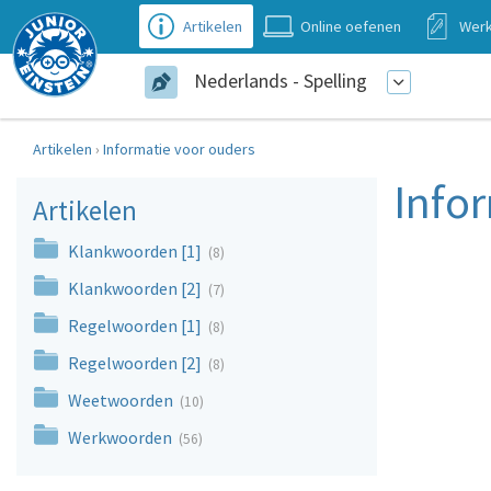
Artikelen
Online oefenen
Werk
Nederlands - Spelling
Artikelen
›
Informatie voor ouders
Info
Artikelen
Klankwoorden [1]
(8)
Klankwoorden [2]
(7)
Regelwoorden [1]
(8)
Regelwoorden [2]
(8)
Weetwoorden
(10)
Werkwoorden
(56)