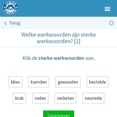
Terug
Welke werkwoorden zijn sterke
werkwoorden? [1]
Klik de
sterke werkwoorden
aan.
blies
kamden
geeuwden
bestelde
brak
reden
verlieten
neuriede