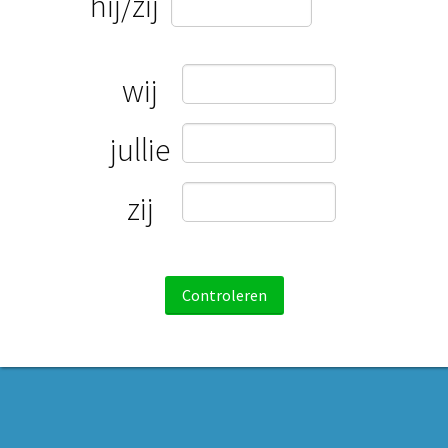
hij/zij
wij
jullie
zij