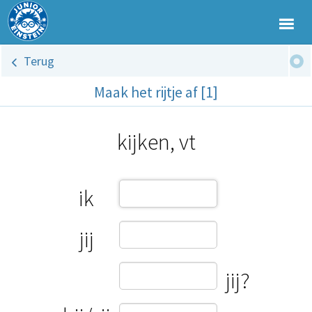
Terug
Maak het rijtje af [1]
kijken, vt
ik
jij
jij?