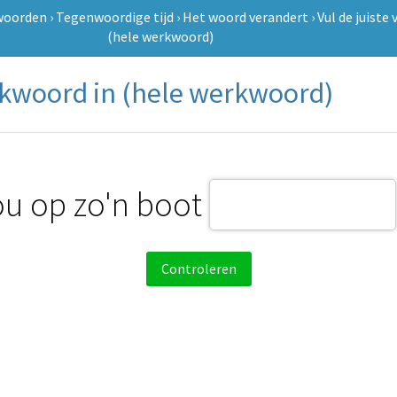
woorden
›
Tegenwoordige tijd
›
Het woord verandert
›
Vul de juiste
(hele werkwoord)
erkwoord in (hele werkwoord)
ou op zo'n boot